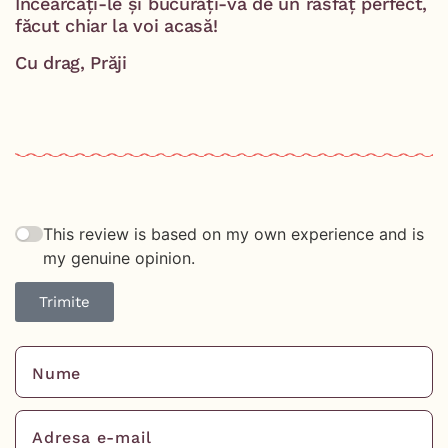
Încearcați-le și bucurați-vă de un răsfăț perfect,
făcut chiar la voi acasă!
Cu drag, Prăji
This review is based on my own experience and is
my genuine opinion.
Trimite