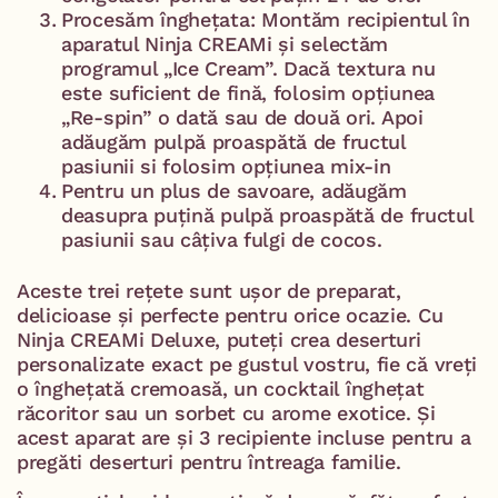
Procesăm înghețata: Montăm recipientul în
aparatul Ninja CREAMi și selectăm
programul „Ice Cream”. Dacă textura nu
este suficient de fină, folosim opțiunea
„Re-spin” o dată sau de două ori. Apoi
adăugăm pulpă proaspătă de fructul
pasiunii si folosim opțiunea mix-in
Pentru un plus de savoare, adăugăm
deasupra puțină pulpă proaspătă de fructul
pasiunii sau câțiva fulgi de cocos.
Aceste trei rețete sunt ușor de preparat,
delicioase și perfecte pentru orice ocazie. Cu
Ninja CREAMi Deluxe, puteți crea deserturi
personalizate exact pe gustul vostru, fie că vreți
o înghețată cremoasă, un cocktail înghețat
răcoritor sau un sorbet cu arome exotice. Și
acest aparat are și 3 recipiente incluse pentru a
pregăti deserturi pentru întreaga familie.