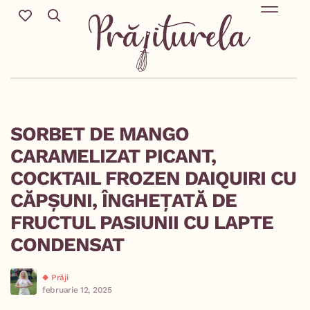
REȚETE SĂR
Mic Dejun & Brunch / Prânz & Cină
Descoperă rețete no
SORBET DE MANGO
CARAMELIZAT PICANT,
COCKTAIL FROZEN DAIQUIRI CU
CĂPȘUNI, ÎNGHEȚATĂ DE
FRUCTUL PASIUNII CU LAPTE
CONDENSAT
Prăji
februarie 12, 2025