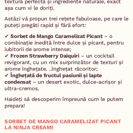
textură perfectă și ingrediente naturale, exact
așa cum vi le doriți.
Astăzi vă propun trei rețete fabuloase, pe care le
puteți pregăti rapid și fără efort:
✔
Sorbet de Mango Caramelizat Picant
– o
combinație inedită între dulce și picant, pentru
iubitorii de arome intense;
✔
Frozen Strawberry Daiquiri
– un cocktail
revigorant, cu un mix surprinzător de texturi și
arome înghețate. ..înghețat răcoritor;
✔
Înghețată de fructul pasiunii și lapte
condensat
– un desert exotic, dulce-acrișor și
ultra-cremos.
Haideți să descoperim împreună cum le putem
prepara!
SORBET DE MANGO CARAMELIZAT PICANT
LA NINJA CREAMI