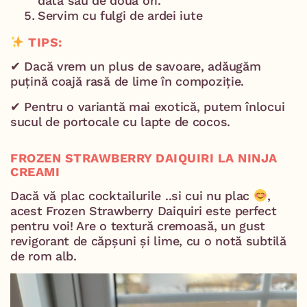
dată sau de două ori.
Servim cu fulgi de ardei iute
TIPS:
✔ Dacă vrem un plus de savoare, adăugăm
puțină coajă rasă de lime în compoziție.
✔ Pentru o variantă mai exotică, putem înlocui
sucul de portocale cu lapte de cocos.
FROZEN STRAWBERRY DAIQUIRI LA NINJA
CREAMI
Dacă vă plac cocktailurile ..si cui nu plac
,
acest Frozen Strawberry Daiquiri este perfect
pentru voi! Are o textură cremoasă, un gust
revigorant de căpșuni și lime, cu o notă subtilă
de rom alb.