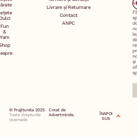
N
ărate
Livrare și Returnare
F
ețete
Contact
s
Dulci
ANPC
d
Fun
n
&
le
Yam
d
Shop
re
p
espre
no
și
of
sp
© Prajiturela 2025.
Creat de
ÎNAPOI
Toate drepturile
Advertminds.
SUS
rezervate.