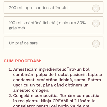
200 ml lapte condensat îndulcit
100 ml smântână lichidă (minimum 30%
grăsime)
Un praf de sare
CUM PROCEDĂM:
Amestecăm ingredientele: Într-un bol,
combinăm pulpa de fructul pasiunii, laptele
condensat, smântâna lichidă, sarea. Batem
ușor cu un tel până când obținem un
amestec omogen.
Congelăm compoziția: Turnăm compoziția
în recipientul Ninja CREAMi și îl lăsăm la
congelator pentru cel puțin 24 de ore.