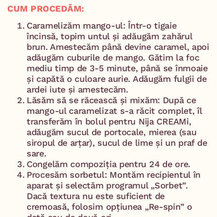
CUM PROCEDĂM:
Caramelizăm mango-ul: Într-o tigaie
încinsă, topim untul și adăugăm zahărul
brun. Amestecăm până devine caramel, apoi
adăugăm cuburile de mango. Gătim la foc
mediu timp de 3-5 minute, până se înmoaie
și capătă o culoare aurie. Adăugăm fulgii de
ardei iute și amestecăm.
Lăsăm să se răcească și mixăm: După ce
mango-ul caramelizat s-a răcit complet, îl
transferăm în bolul pentru Nija CREAMi,
adăugăm sucul de portocale, mierea (sau
siropul de arțar), sucul de lime și un praf de
sare.
Congelăm compoziția pentru 24 de ore.
Procesăm sorbetul: Montăm recipientul în
aparat și selectăm programul „Sorbet”.
Dacă textura nu este suficient de
cremoasă, folosim opțiunea „Re-spin” o