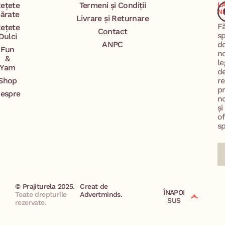
ețete
Termeni și Condiții
L
N
ărate
Livrare și Returnare
F
ețete
Contact
s
Dulci
ANPC
d
Fun
n
&
le
Yam
d
Shop
re
p
espre
no
și
of
sp
© Prajiturela 2025.
Creat de
ÎNAPOI
Toate drepturile
Advertminds.
SUS
rezervate.