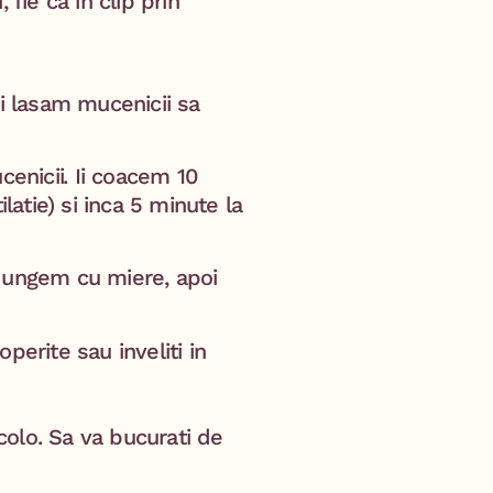
fie ca in clip prin
ai lasam mucenicii sa
nicii⁣. Ii coacem 10
latie) si inca 5 minute la
ii ungem cu miere, apoi
perite sau inveliti in
acolo. Sa va bucurati de