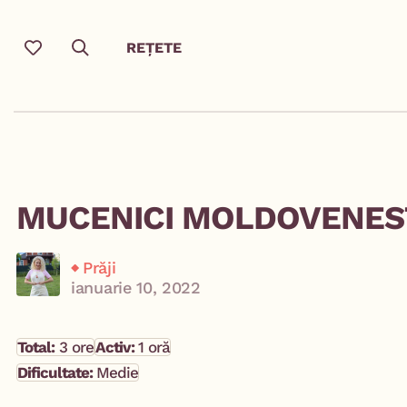
REȚETE
MUCENICI MOLDOVENEST
Prăji
ianuarie 10, 2022
Total:
3 ore
Activ:
1 oră
Dificultate:
Medie