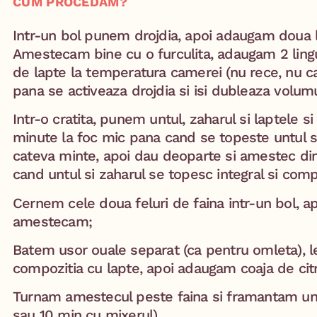
CUM PROCEDĂM?
Intr-un bol punem drojdia, apoi adaugam doua l
Amestecam bine cu o furculita, adaugam 2 lingu
de lapte la temperatura camerei (nu rece, nu c
pana se activeaza drojdia si isi dubleaza volumu
Intr-o cratita, punem untul, zaharul si laptele 
minute la foc mic pana cand se topeste untul si
cateva minte, apoi dau deoparte si amestec di
cand untul si zaharul se topesc integral si compo
Cernem cele doua feluri de faina intr-un bol, a
amestecam; ⁣
Batem usor ouale separat (ca pentru omleta),
compozitia cu lapte, apoi adaugam coaja de citri
Turnam amestecul peste faina si framantam un
sau 10 min cu mixerul) ⁣