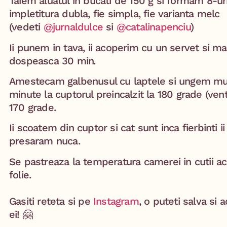
Taiem aluatul in bucati de 150 g si formam 8-uri, 
impletitura dubla, fie simpla, fie varianta melc
(vedeti
@jurnaldulce
si
@catalinapenciu
)⁣
Ii punem in tava, ii acoperim cu un servet si m
dospeasca 30 min⁣.
Amestecam galbenusul cu laptele si ungem muce
minute la cuptorul preincalzit la 180 grade (venti
170 grade.⁣
Ii scoatem din cuptor si cat sunt inca fierbinti 
presaram nuca.
Se pastreaza la temperatura camerei in cutii aco
folie. ⁣
Gasiti reteta si pe
Instagram
, o puteti salva si 
ei! 🤗