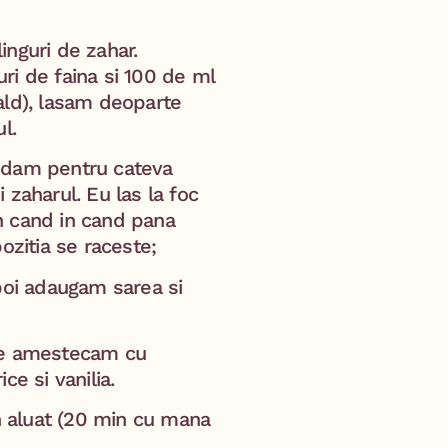
inguri de zahar.
ri de faina si 100 de ml
ald), lasam deoparte
l.
si dam pentru cateva
 zaharul. Eu las la foc
n cand in cand pana
zitia se raceste; ⁣
poi adaugam sarea si
 le amestecam cu
ce si vanilia.
 aluat (20 min cu mana