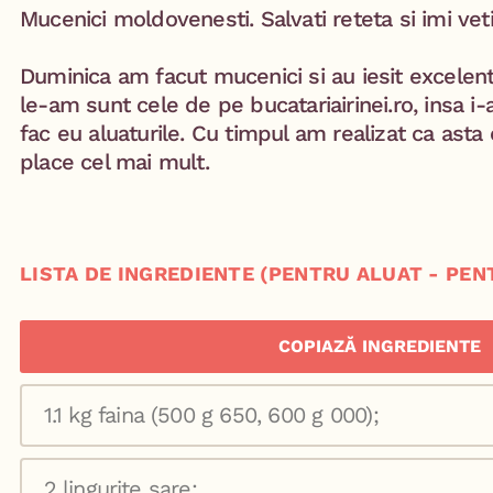
Mucenici moldovenesti. Salvati reteta si imi veti
Duminica am facut mucenici si au iesit excelent
le-am sunt cele de pe bucatariairinei.ro, insa
fac eu aluaturile. Cu timpul am realizat ca ast
place cel mai mult.⁣
LISTA DE INGREDIENTE (PENTRU ALUAT - PEN
COPIAZĂ INGREDIENTE
1.1 kg faina (500 g 650, 600 g 000);
2 lingurite sare;