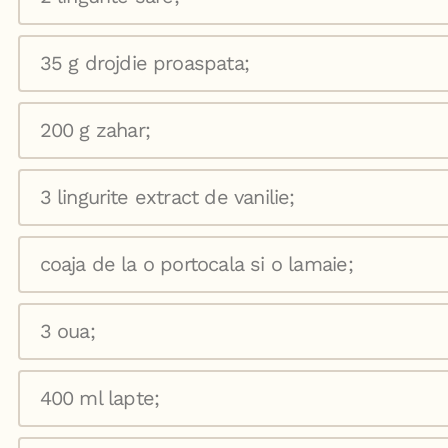
35 g drojdie proaspata;
200 g zahar;
3 lingurite extract de vanilie;
coaja de la o portocala si o lamaie;
3 oua;
400 ml lapte;