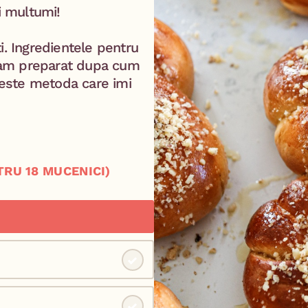
 multumi! ⁣
i. Ingredientele pentru
 i-am preparat dupa cum
a este metoda care imi
TRU 18 MUCENICI)