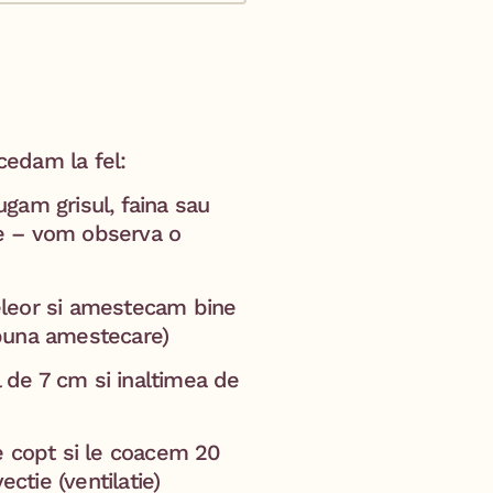
ocedam la fel:
gam grisul, faina sau
e – vom observa o
eleor si amestecam bine
 buna amestecare)
de 7 cm si inaltimea de
e copt si le coacem 20
ctie (ventilatie)