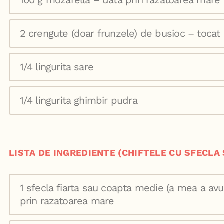
100 g mozarella – data prin razatoarea mare
2 crengute (doar frunzele) de busioc – tocat
1/4 lingurita sare
1/4 lingurita ghimbir pudra
LISTA DE INGREDIENTE (CHIFTELE CU SFECLA 
1 sfecla fiarta sau coapta medie (a mea a avu
prin razatoarea mare