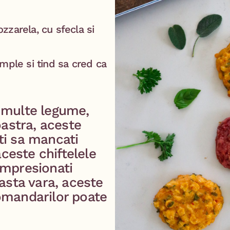
zzarela, cu sfecla si
mple si tind sa cred ca
i multe legume,
oastra, aceste
ti sa mancati
ceste chiftelele
impresionati
easta vara, aceste
comandarilor poate