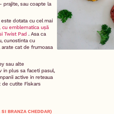
– prajite, sau coapte la
 este dotata cu cel mai
y, cu emblematica ușă
 si Twist Pad
. Asa ca
u, cunostinta cu
va arate cat de frumoasa
ey sau alte
 in plus sa faceti pasul,
panii active in reteaua
 de cutite Fiskars
B SI BRANZA CHEDDAR)