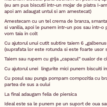
(eu am pus biscutii intr-un mojar de piatra I-am 
apoi am adaugat untul si am amestecat)
Amestecam cu un tel crema de branza, smantana
si vanilia, apoi le punem intr-un pos sau intr-o 
vom taia in colt
Cu ajutorul unui cutit subtire taiem 6 „galbenusu
(suprafata lor este rotunda si este foarte usor 
Taiem sau rupem cu grija „capacul” oualor de c
Cu ajutorul unei lingurite mici punem biscuiti 
Cu posul sau punga pompam compozitia cu bra
partea de sus a oului
La final adaugam felia de piersica
Ideal este sa le punem pe un suport de oua sa