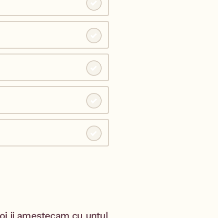
oi ii amestecam cu untul