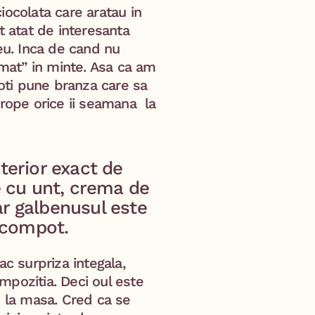
ocolata care aratau in
t atat de interesanta
 eu. Inca de cand nu
mat” in minte. Asa ca am
poti pune branza care sa
prope orice ii seamana la
terior exact de
e cu unt, crema de
iar galbenusul este
n compot.
ac surpriza integala,
mpozitia. Deci oul este
i la masa. Cred ca se