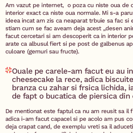
Am vazut pe internet, o poza cu niste oua de ci
interior exact ca niste oua normale. Mi s-a paru
ideea incat am zis ca neaparat trbuie sa fac si
stiam cum se fac aveam deja acest „desen ani
facut cercetari si am descoperit ca in interior 
arate ca albusul fiert si pe post de galbenus a
culoare (gemuri sau fructe).
Ouale pe carele-am facut eu au in
cheesecake la rece, adica biscuit
branza cu zahar si frsica lichida, 
de fapt o bucatica de piersica di
De mentionat este faptul ca nu am reusit sa il f
adica i-am facut capacel si pe acolo am pus co
deja crapat cand, de exemplu vreti sa il aducet