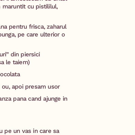
maruntit cu pistililul,
 pentru frisca, zaharul
punga, pe care ulterior o
ri” din piersici
sa le taiem)
iocolata
in ou, apoi presam usor
nza pana cand ajunge in
u pe un vas in care sa