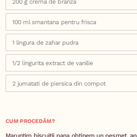
200 g crema de branza
100 ml smantana pentru frisca
1 lingura de zahar pudra
1/2 lingurita extract de vanilie
2 jumatati de piersica din compot
CUM PROCEDĂM?
Maruntim biscuitii pana obtinem un pesmet, ap