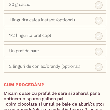
30 g cacao ⁣
1 lingurita cafea instant (optional)⁣
1/2 lingurita praf copt ⁣
Un praf de sare ⁣
2 linguri de coniac/brandy (optional)⁣
CUM PROCEDĂM?
Mixam ouale cu praful de sare si zaharul pana
obtinem o spuma galben pal.
Topim ciocolata si untul pe baie de aburi/cuptor
cu microunde/plita cu inductie treapa 2, apoi o