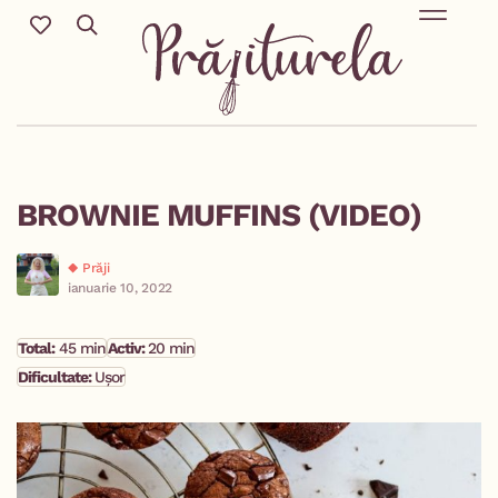
Mic Dejun & Brunch / Prânz & Cină
Descoperă rețete noi cu ingredientele tale preferate.
Deserturi delicioase pentru orice sezon & more.
BROWNIE MUFFINS (VIDEO)
Prăji
ianuarie 10, 2022
Total:
45 min
Activ:
20 min
Dificultate:
Ușor