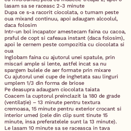
lasam sa se raceasc 2-3 minute ⁣
Dupa ce s-a racorit ciocolata, o turnam peste
oua mixand continuu, apoi adaugam alcoolul,
daca folosim⁣
Intr-un bol incapator amestecam faina cu cacoa,
praful de copt si cafeaua instant (daca folosim),
apoi le cernem peste compozitia cu ciocolata si
oua⁣
Inglobam faina cu ajutorul unei spatule, prin
miscari ample si lente, astfel incat sa nu
spargem bulele de aer formate prin mixare⁣
Cu ajutorul unei cupe de inghetata sau linguri
umplem 1/3 din forma de briose⁣
Pe deasupra adaugam ciocolata taiata ⁣
Coacem la cuptorul preinclazit la 180 de grade
(ventilație) – 13 minute pentru textura
cremoasa, 15 minute pentru exterior crocant si
interior umed (cele din clip sunt tinute 15
minute, insa preferatelele sunt la 13 minute).
Le lasam 10 minute sa se raceasca in tava