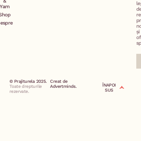
&
le
Yam
d
Shop
re
p
espre
no
și
of
sp
© Prajiturela 2025.
Creat de
ÎNAPOI
Toate drepturile
Advertminds.
SUS
rezervate.