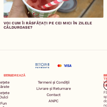
VOI CUM ÎI RĂSFĂȚAȚI PE CEI MICI ÎN ZILELE
M
CĂLDUROASE?
EXPLOREAZĂ
UTILE
A
U
T
ețete
Termeni și Condiții
L
N
ărate
Livrare și Returnare
F
ețete
Contact
s
Dulci
ANPC
d
Fun
n