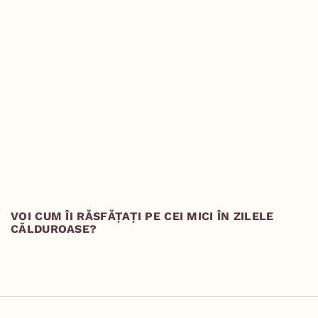
VOI CUM ÎI RĂSFĂȚAȚI PE CEI MICI ÎN ZILELE
M
CĂLDUROASE?