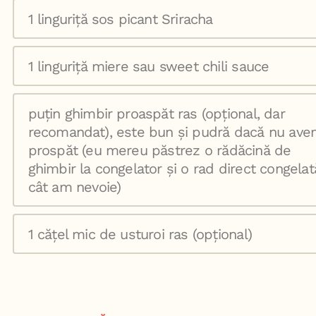
1 linguriță sos picant Sriracha
1 linguriță miere sau sweet chili sauce
puțin ghimbir proaspăt ras (opțional, dar
recomandat), este bun și pudră dacă nu av
prospăt (eu mereu păstrez o rădăcină de
ghimbir la congelator și o rad direct congelat
cât am nevoie)
1 cățel mic de usturoi ras (opțional)