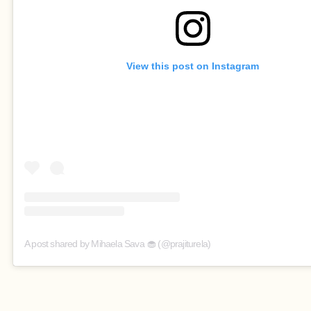
View this post on Instagram
A post shared by Mihaela Sava 🧁 (@prajiturela)