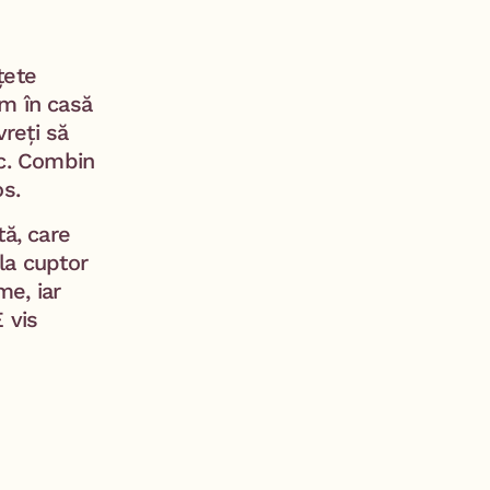
țete
m în casă
vreți să
sc. Combin
os.
tă, care
la cuptor
me, iar
 vis