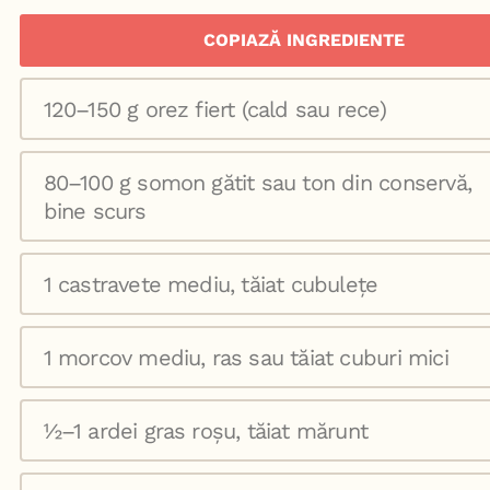
COPIAZĂ INGREDIENTE
120–150 g orez fiert (cald sau rece)
80–100 g somon gătit sau ton din conservă,
bine scurs
1 castravete mediu, tăiat cubulețe
1 morcov mediu, ras sau tăiat cuburi mici
½–1 ardei gras roșu, tăiat mărunt