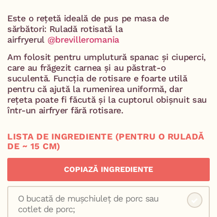
Este o rețetă ideală de pus pe masa de
sărbători: Ruladă rotisată la
airfryerul
@brevilleromania
Am folosit pentru umplutură spanac și ciuperci,
care au frăgezit carnea și au păstrat-o
suculentă. Funcția de rotisare e foarte utilă
pentru că ajută la rumenirea uniformă, dar
rețeta poate fi făcută și la cuptorul obișnuit sau
într-un airfryer fără rotisare.
LISTA DE INGREDIENTE (PENTRU O RULADĂ
DE ~ 15 CM)
COPIAZĂ INGREDIENTE
O bucată de mușchiuleț de porc sau
cotlet de porc;