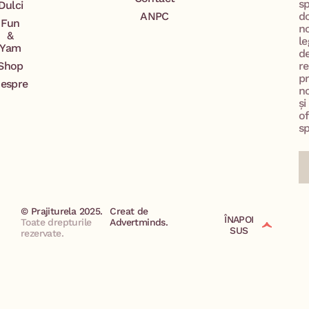
s
Dulci
ANPC
d
Fun
n
&
le
Yam
d
Shop
re
p
espre
no
și
of
sp
© Prajiturela 2025.
Creat de
ÎNAPOI
Toate drepturile
Advertminds.
SUS
rezervate.