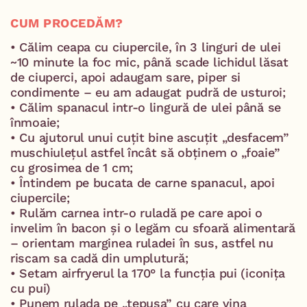
CUM PROCEDĂM?
• Călim ceapa cu ciupercile, în 3 linguri de ulei
~10 minute la foc mic, până scade lichidul lăsat
de ciuperci, apoi adaugam sare, piper si
condimente – eu am adaugat pudră de usturoi;
• Călim spanacul intr-o lingură de ulei până se
înmoaie;
• Cu ajutorul unui cuțit bine ascuțit „desfacem”
muschiulețul astfel încât să obținem o „foaie”
cu grosimea de 1 cm;
• Întindem pe bucata de carne spanacul, apoi
ciupercile;
• Rulăm carnea intr-o ruladă pe care apoi o
invelim în bacon și o legăm cu sfoară alimentară
– orientam marginea ruladei în sus, astfel nu
riscam sa cadă din umplutură;
• Setam airfryerul la 170° la funcția pui (iconița
cu pui)
• Punem rulada pe „țepușa” cu care vina