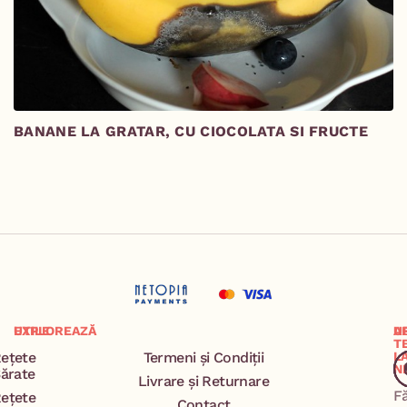
BANANE LA GRATAR, CU CIOCOLATA SI FRUCTE
P
A
EXPLOREAZĂ
UTILE
A
U
T
ețete
Termeni și Condiții
L
N
ărate
Livrare și Returnare
F
ețete
Contact