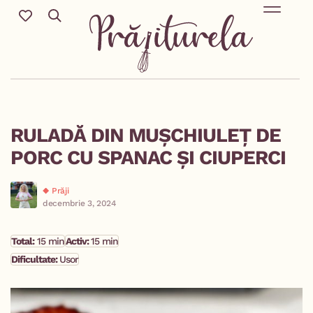
Mic Dejun & Brunch / Prânz & Cină
Descoperă rețete noi cu ingredientele tale preferate.
Deserturi delicioase pentru orice sezon & more.
RULADĂ DIN MUȘCHIULEȚ DE
PORC CU SPANAC ȘI CIUPERCI
Prăji
decembrie 3, 2024
Total:
15 min
Activ:
15 min
Dificultate:
Usor