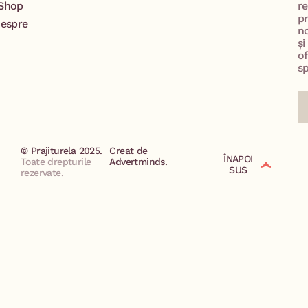
Shop
re
p
espre
no
și
of
sp
© Prajiturela 2025.
Creat de
ÎNAPOI
Toate drepturile
Advertminds.
SUS
rezervate.