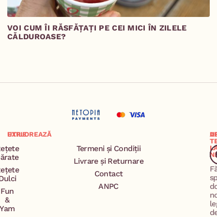
VOI CUM ÎI RĂSFĂȚAȚI PE CEI MICI ÎN ZILELE
M
CĂLDUROASE?
EXPLOREAZĂ
UTILE
A
U
T
ețete
Termeni și Condiții
L
N
ărate
Livrare și Returnare
F
ețete
Contact
s
Dulci
ANPC
d
Fun
n
&
le
Yam
d