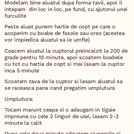
Modelam bine aluatul dupa forma tavii, apoi il
intepam din loc in loc, pe fund, cu ajutorul unei
furculite
Peste aluat punem hartie de copt pe care o
acoperim cu boabe de fasole sau orez (acestea
vor impiedica aluatul sa le umfle)
Coacem aluatul la cuptorul preincalzit la 200 de
grade pentru 10 minute, apoi scoatem boabele
cu tot cu hartia de copt si mai lasam la cuptor
inca 5 minute
Scoatem tava de la cuptor si lasam aluatul sa
se raceasca pana cand pregatim umplutura
Umplutura:
Tocam marunt ceapa si o adaugam in tigaie
impreuna cu cele 2 linguri de ulei, lasam 2-3
minute la calit
Dupa cele doua minute adaugam ciupercile si