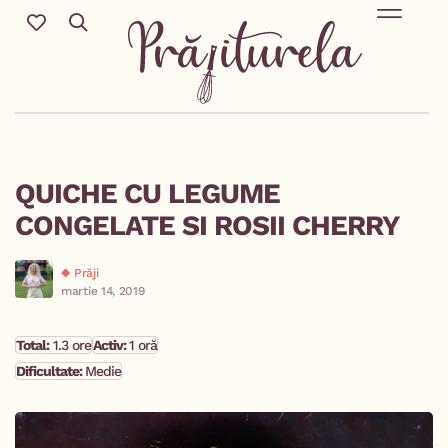
Mic Dejun & Brunch / Prânz & Cină
Descoperă rețete noi cu ingredientele tale preferate.
Deserturi delicioase pentru orice sezon & more.
QUICHE CU LEGUME
CONGELATE SI ROSII CHERRY
Prăji
martie 14, 2019
Total:
1.3 ore
Activ:
1 oră
Dificultate:
Medie