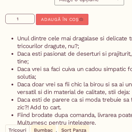
ADAUGĂ ÎN COȘ
Unul dintre cele mai dragalase si delicate t
tricourilor dragute, nu?;
Daca esti pasionat de deserturi si prajiturit
tine;
Daca vrei sa faci cuiva un cadou simpatic foc
solutia;
Daca doar vrei sa fii chic la birou si sa ai un
versatil si din material de calitate, stii deja: 
Daca esti de parere ca si moda trebuie sa 
zic?! Add to cart.
Fiind brodate dupa comanda, livrarea poate 
Multumesc pentru intelegere.
,
Tricouri
Bumbac
Sort Panza