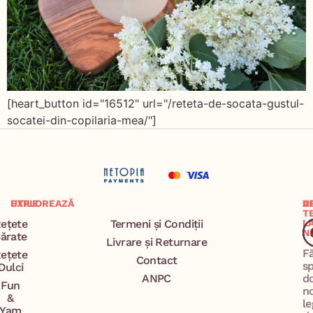
[heart_button id="16512" url="/reteta-de-socata-gustul-
socatei-din-copilaria-mea/"]
EXPLOREAZĂ
UTILE
A
U
T
ețete
Termeni și Condiții
L
N
ărate
Livrare și Returnare
F
ețete
Contact
s
Dulci
ANPC
d
Fun
n
&
le
Yam