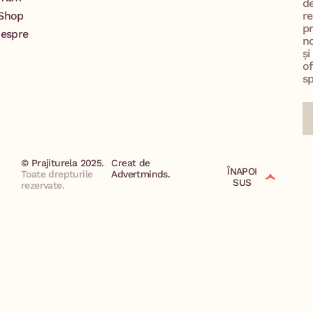
d
Shop
re
p
espre
no
și
of
sp
© Prajiturela 2025.
Creat de
ÎNAPOI
Toate drepturile
Advertminds.
SUS
rezervate.