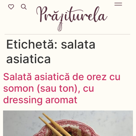
Mic Dejun & Brunch / Prânz & Cină
Descoperă rețete noi cu ingredientele tale preferate.
Deserturi delicioase pentru orice sezon & more.
Etichetă:
salata
asiatica
Salată asiatică de orez cu
somon (sau ton), cu
dressing aromat