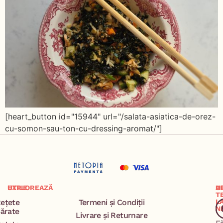
[heart_button id="15944" url="/salata-asiatica-de-orez-
cu-somon-sau-ton-cu-dressing-aromat/"]
EXPLOREAZĂ
UTILE
A
U
T
ețete
Termeni și Condiții
L
N
ărate
Livrare și Returnare