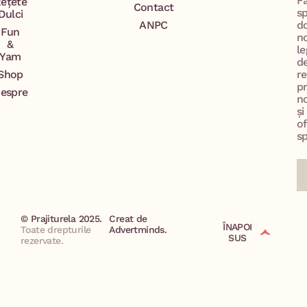
F
ețete
Contact
s
Dulci
ANPC
d
Fun
n
&
le
Yam
d
Shop
re
p
espre
no
și
of
sp
© Prajiturela 2025.
Creat de
ÎNAPOI
Toate drepturile
Advertminds.
SUS
rezervate.