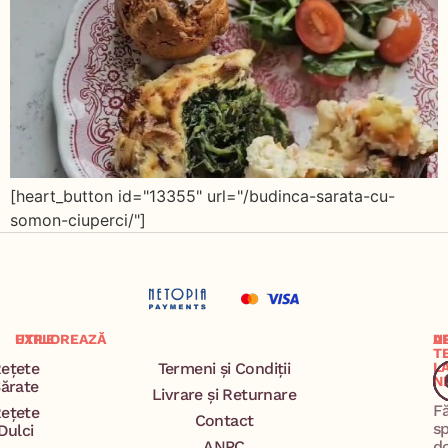
[heart_button id="13355" url="/budinca-sarata-cu-
somon-ciuperci/"]
EXPLOREAZĂ
UTILE
A
U
T
ețete
Termeni și Condiții
L
N
ărate
Livrare și Returnare
F
ețete
Contact
s
Dulci
ANPC
d