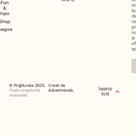
Fun
n
&
le
Yam
d
Shop
re
p
espre
no
și
of
sp
© Prajiturela 2025.
Creat de
ÎNAPOI
Toate drepturile
Advertminds.
SUS
rezervate.