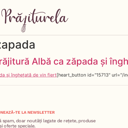
zapada
ăjitură Albă ca zăpada și îngh
[heart_button id="15713" url="/i
NEAZĂ-TE LA NEWSLETTER
ă spam, doar noutăți legate de rețete, produse
și oferte speciale.