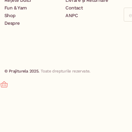
Rețete Dulci
Livrare și Returnare
Fun & Yam
Contact
Shop
ANPC
Despre
© Prajiturela 2025.
Toate drepturile rezervate.