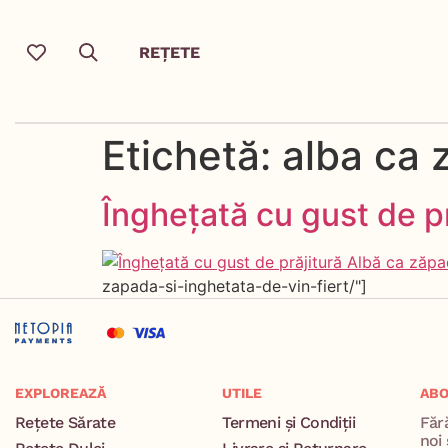
REȚETE
Etichetă:
alba ca 
Înghețată cu gust de pr
zapada-si-inghetata-de-vin-fiert/"]
EXPLOREAZĂ
UTILE
ABO
Rețete Sărate
Termeni și Condiții
Făr
noi 