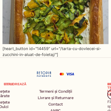
[heart_button id="14459" url="/tarta-cu-dovlecei-si-
zucchini-in-aluat-de-foietaj/"]
EXPLOREAZĂ
UTILE
A
U
T
ețete
Termeni și Condiții
L
N
ărate
Livrare și Returnare
F
ețete
Contact
s
Dulci
ANPC
d