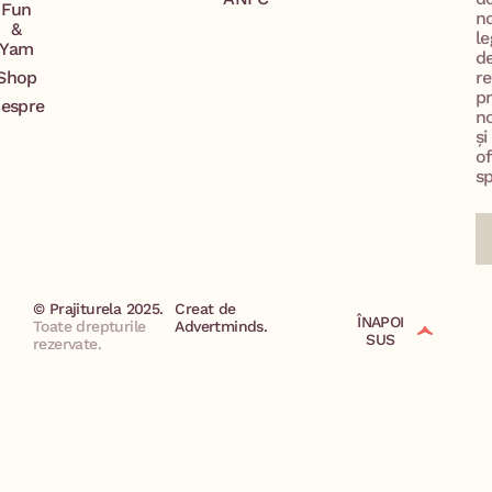
Fun
n
&
le
Yam
d
Shop
re
p
espre
no
și
of
sp
© Prajiturela 2025.
Creat de
ÎNAPOI
Toate drepturile
Advertminds.
SUS
rezervate.