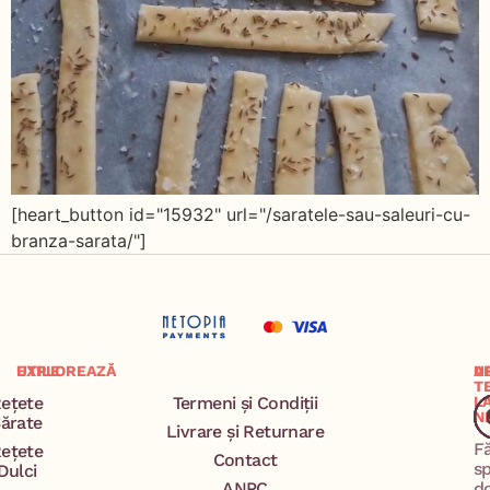
[heart_button id="15932" url="/saratele-sau-saleuri-cu-
branza-sarata/"]
EXPLOREAZĂ
UTILE
A
U
T
ețete
Termeni și Condiții
L
N
ărate
Livrare și Returnare
F
ețete
Contact
s
Dulci
ANPC
d