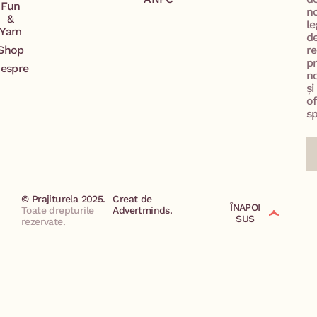
Fun
n
&
le
Yam
d
Shop
re
p
espre
no
și
of
sp
© Prajiturela 2025.
Creat de
ÎNAPOI
Toate drepturile
Advertminds.
SUS
rezervate.