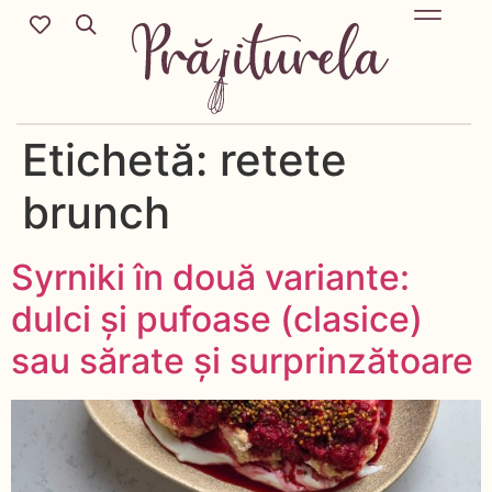
Mic Dejun & Brunch / Prânz & Cină
Descoperă rețete noi cu ingredientele tale preferate.
Deserturi delicioase pentru orice sezon & more.
Etichetă:
retete
brunch
Syrniki în două variante:
dulci și pufoase (clasice)
sau sărate și surprinzătoare