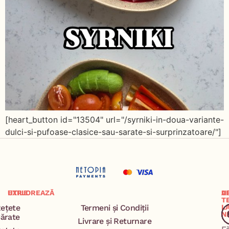
[heart_button id="13504" url="/syrniki-in-doua-variante-
dulci-si-pufoase-clasice-sau-sarate-si-surprinzatoare/"]
EXPLOREAZĂ
UTILE
A
U
T
ețete
Termeni și Condiții
L
N
ărate
Livrare și Returnare