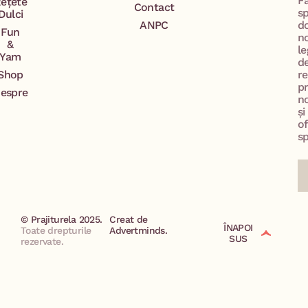
F
ețete
Contact
s
Dulci
ANPC
d
Fun
n
&
le
Yam
d
Shop
re
p
espre
no
și
of
sp
© Prajiturela 2025.
Creat de
ÎNAPOI
Toate drepturile
Advertminds.
SUS
rezervate.