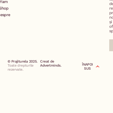
Yam
d
Shop
re
p
espre
no
și
of
sp
© Prajiturela 2025.
Creat de
ÎNAPOI
Toate drepturile
Advertminds.
SUS
rezervate.