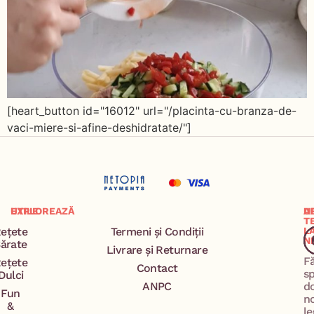
[heart_button id="16012" url="/placinta-cu-branza-de-
vaci-miere-si-afine-deshidratate/"]
EXPLOREAZĂ
UTILE
A
U
T
ețete
Termeni și Condiții
L
N
ărate
Livrare și Returnare
F
ețete
Contact
s
Dulci
ANPC
d
Fun
n
&
le