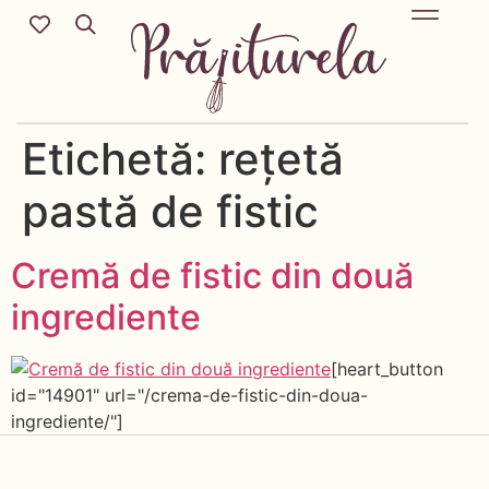
REȚETE SĂR
Mic Dejun & Brunch / Prânz & Cină
Descoperă rețete no
Etichetă:
rețetă
pastă de fistic
Cremă de fistic din două
ingrediente
[heart_button
id="14901" url="/crema-de-fistic-din-doua-
ingrediente/"]