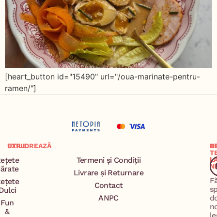
[heart_button id="15490" url="/oua-marinate-pentru-
ramen/"]
EXPLOREAZĂ
UTILE
A
U
T
ețete
Termeni și Condiții
L
N
ărate
Livrare și Returnare
F
ețete
Contact
s
Dulci
ANPC
d
Fun
n
&
le