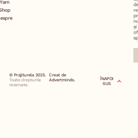
Yam
d
Shop
re
p
espre
no
și
of
sp
© Prajiturela 2025.
Creat de
ÎNAPOI
Toate drepturile
Advertminds.
SUS
rezervate.