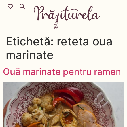
Mic Dejun & Brunch / Prânz & Cină
Descoperă rețete noi cu ingredientele tale preferate.
Deserturi delicioase pentru orice sezon & more.
Etichetă:
reteta oua
marinate
Ouă marinate pentru ramen