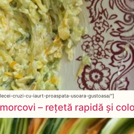
lecei-cruzi-cu-iaurt-proaspata-usoara-gustoasa/"]
morcovi – rețetă rapidă și col