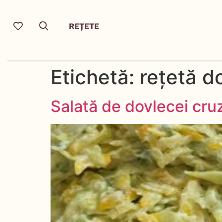
REȚETE
Etichetă:
rețetă d
Salată de dovlecei cruz