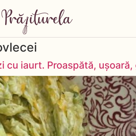
ovlecei
i cu iaurt. Proaspătă, ușoară