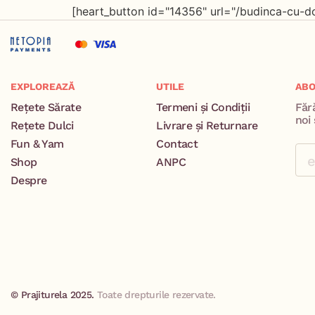
[heart_button id="14356" url="/budinca-cu-do
EXPLOREAZĂ
UTILE
ABO
Rețete Sărate
Termeni și Condiții
Făr
noi 
Rețete Dulci
Livrare și Returnare
Fun & Yam
Contact
Shop
ANPC
Despre
© Prajiturela 2025.
Toate drepturile rezervate.