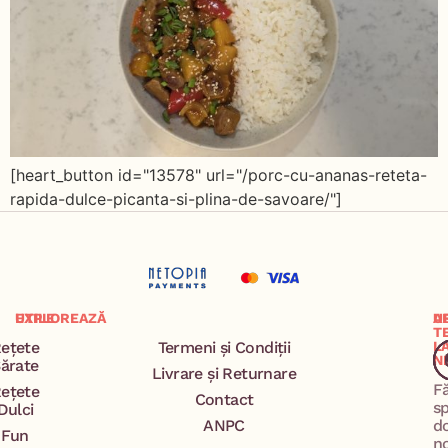
[heart_button id="13578" url="/porc-cu-ananas-reteta-
rapida-dulce-picanta-si-plina-de-savoare/"]
EXPLOREAZĂ
UTILE
A
U
T
ețete
Termeni și Condiții
L
N
ărate
Livrare și Returnare
F
ețete
Contact
s
Dulci
ANPC
d
Fun
n