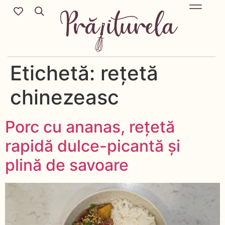
Mic Dejun & Brunch / Prânz & Cină
Descoperă rețete noi cu ingredientele tale preferate.
Deserturi delicioase pentru orice sezon & more.
Etichetă:
rețetă
chinezeasc
Porc cu ananas, rețetă
rapidă dulce-picantă și
plină de savoare