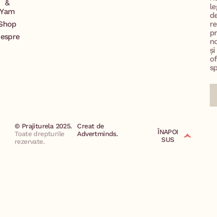
&
le
Yam
d
Shop
re
p
espre
no
și
of
sp
© Prajiturela 2025.
Creat de
ÎNAPOI
Toate drepturile
Advertminds.
SUS
rezervate.