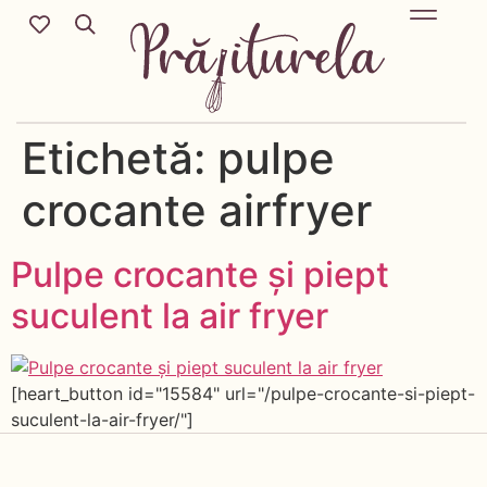
Etichetă:
pulpe
crocante airfryer
Pulpe crocante și piept
suculent la air fryer
[heart_button id="15584" url="/pulpe-crocante-si-piept-
suculent-la-air-fryer/"]