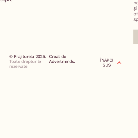
no
și
of
sp
© Prajiturela 2025.
Creat de
ÎNAPOI
Toate drepturile
Advertminds.
SUS
rezervate.