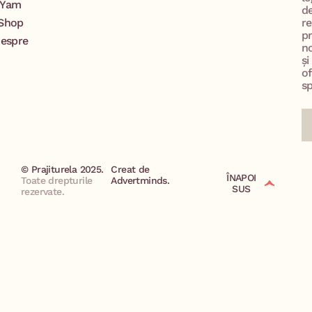
Yam
d
Shop
re
p
espre
no
și
of
sp
© Prajiturela 2025.
Creat de
ÎNAPOI
Toate drepturile
Advertminds.
SUS
rezervate.