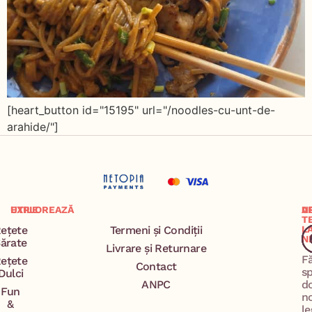
[heart_button id="15195" url="/noodles-cu-unt-de-
arahide/"]
EXPLOREAZĂ
UTILE
A
U
T
ețete
Termeni și Condiții
L
N
ărate
Livrare și Returnare
F
ețete
Contact
s
Dulci
ANPC
d
Fun
n
&
le