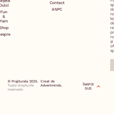
F
ețete
Contact
s
Dulci
ANPC
d
Fun
n
&
le
Yam
d
Shop
re
p
espre
no
și
of
sp
© Prajiturela 2025.
Creat de
ÎNAPOI
Toate drepturile
Advertminds.
SUS
rezervate.