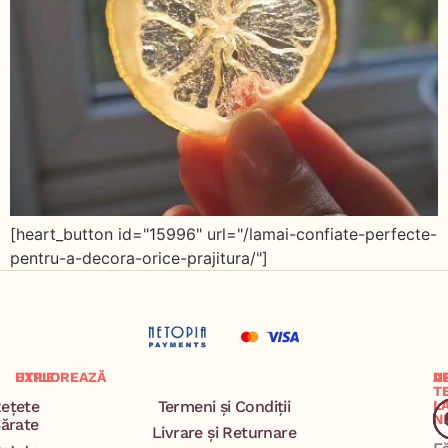
[heart_button id="15996" url="/lamai-confiate-perfecte-
pentru-a-decora-orice-prajitura/"]
EXPLOREAZĂ
UTILE
A
U
T
ețete
Termeni și Condiții
L
N
ărate
Livrare și Returnare