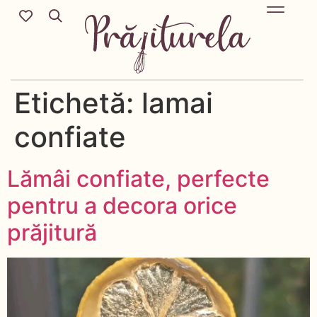
Mic Dejun & Brunch / Prânz & Cină
Descoperă rețete noi cu ingredientele tale preferate.
Deserturi delicioase pentru orice sezon & more.
Etichetă:
lamai
confiate
Lămâi confiate, perfecte
pentru a decora orice
prăjitură