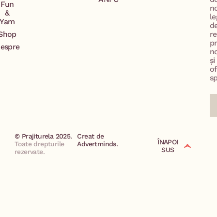
Fun
n
&
le
Yam
d
Shop
re
p
espre
no
și
of
sp
© Prajiturela 2025.
Creat de
ÎNAPOI
Toate drepturile
Advertminds.
SUS
rezervate.