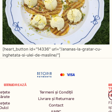
[heart_button id="14336" url="/ananas-la-gratar-cu-
inghetata-si-ulei-de-masline/"]
EXPLOREAZĂ
UTILE
A
U
T
ețete
Termeni și Condiții
L
N
ărate
Livrare și Returnare
F
ețete
Contact
s
Dulci
ANPC
d