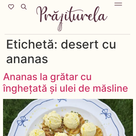
Mic Dejun & Brunch / Prânz & Cină
Descoperă rețete noi cu ingredientele tale preferate.
Deserturi delicioase pentru orice sezon & more.
Etichetă:
desert cu
ananas
Ananas la grătar cu
înghețată și ulei de măsline