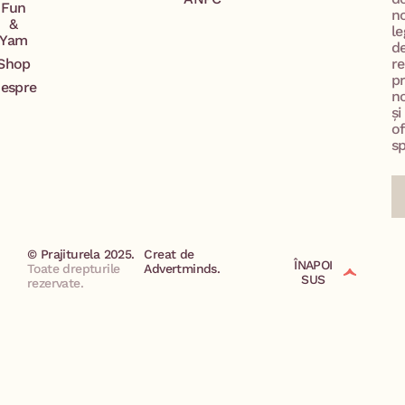
Fun
n
&
le
Yam
d
Shop
re
p
espre
no
și
of
sp
© Prajiturela 2025.
Creat de
ÎNAPOI
Toate drepturile
Advertminds.
SUS
rezervate.