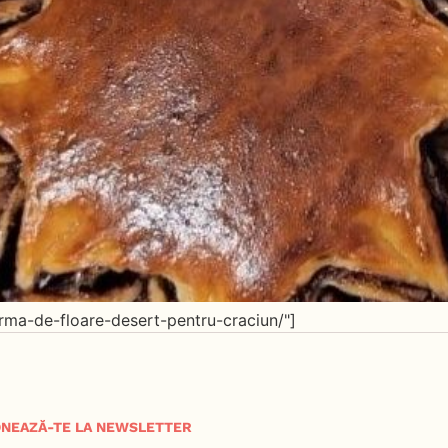
rma-de-floare-desert-pentru-craciun/"]
NEAZĂ-TE LA NEWSLETTER