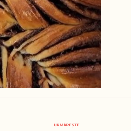
URMĂREȘTE