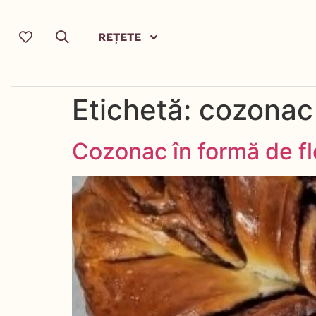
REȚETE
Etichetă:
cozonac 
Cozonac în formă de fl