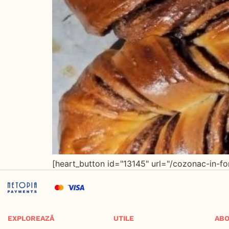
[heart_button id="13145" url="/cozonac-in-fo
EXPLOREAZĂ
UTILE
ABO