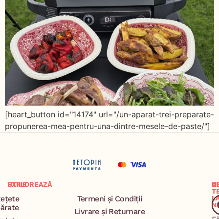
[heart_button id="14174" url="/un-aparat-trei-preparate-
propunerea-mea-pentru-una-dintre-mesele-de-paste/"]
EXPLOREAZĂ
UTILE
A
U
T
ețete
Termeni și Condiții
L
N
ărate
Livrare și Returnare