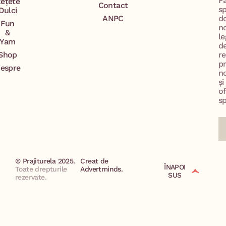
F
ețete
Contact
s
Dulci
ANPC
d
Fun
n
&
le
Yam
d
Shop
re
p
espre
no
și
of
sp
© Prajiturela 2025.
Creat de
ÎNAPOI
Toate drepturile
Advertminds.
SUS
rezervate.