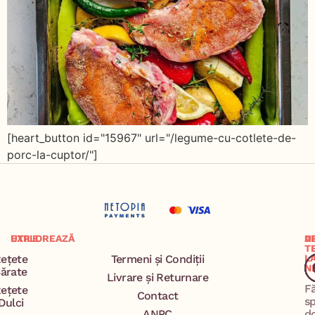
[heart_button id="15967" url="/legume-cu-cotlete-de-
porc-la-cuptor/"]
EXPLOREAZĂ
UTILE
A
U
T
ețete
Termeni și Condiții
L
N
ărate
Livrare și Returnare
F
ețete
Contact
s
Dulci
ANPC
d