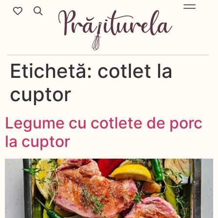
Mic Dejun & Brunch / Prânz & Cină
Descoperă rețete noi cu ingredientele tale preferate.
Deserturi delicioase pentru orice sezon & more.
Etichetă:
cotlet la
cuptor
Legume cu cotlete de porc
la cuptor