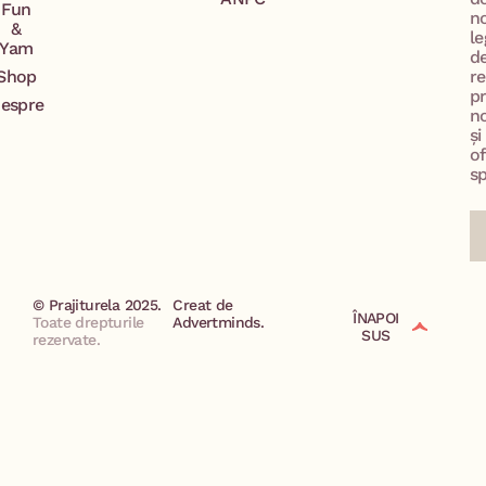
Fun
n
&
le
Yam
d
Shop
re
p
espre
no
și
of
sp
© Prajiturela 2025.
Creat de
ÎNAPOI
Toate drepturile
Advertminds.
SUS
rezervate.