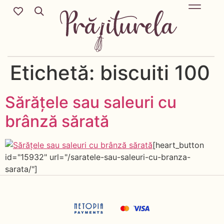
REȚETE SĂR
Mic Dejun & Brunch / Prânz & Cină
Descoperă rețete no
Etichetă:
biscuiti 100
Sărățele sau saleuri cu
brânză sărată
[heart_button
id="15932" url="/saratele-sau-saleuri-cu-branza-
sarata/"]