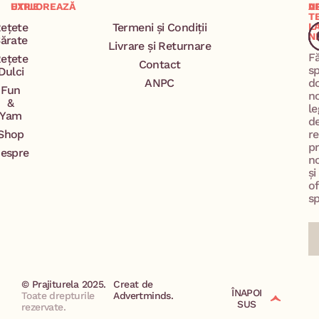
EXPLOREAZĂ
UTILE
A
U
T
ețete
Termeni și Condiții
L
N
ărate
Livrare și Returnare
F
ețete
Contact
s
Dulci
ANPC
d
Fun
n
&
le
Yam
d
Shop
re
p
espre
no
și
of
sp
© Prajiturela 2025.
Creat de
ÎNAPOI
Toate drepturile
Advertminds.
SUS
rezervate.