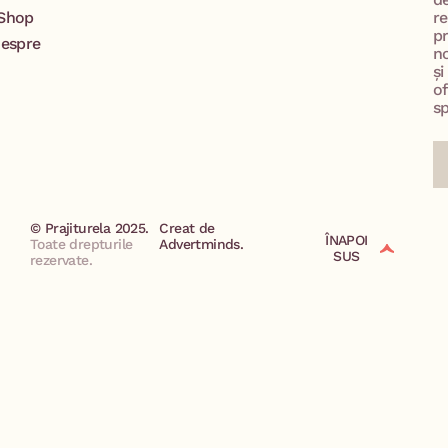
Shop
re
p
espre
no
și
of
sp
© Prajiturela 2025.
Creat de
ÎNAPOI
Toate drepturile
Advertminds.
SUS
rezervate.