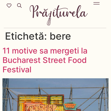
Mic Dejun & Brunch / Prânz & Cină
Descoperă rețete noi cu ingredientele tale preferate.
Deserturi delicioase pentru orice sezon & more.
Etichetă:
bere
11 motive sa mergeti la
Bucharest Street Food
Festival