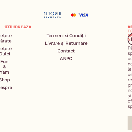
EXPLOREAZĂ
UTILE
A
U
T
ețete
Termeni și Condiții
L
N
ărate
Livrare și Returnare
F
ețete
Contact
s
Dulci
ANPC
d
Fun
n
&
le
Yam
d
Shop
re
p
espre
no
și
of
sp