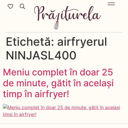
Mic Dejun & Brunch / Prânz & Cină
Descoperă rețete noi cu ingredientele tale preferate.
Deserturi delicioase pentru orice sezon & more.
Etichetă:
airfryerul
NINJASL400
Meniu complet în doar 25
de minute, gătit în același
timp în airfryer!