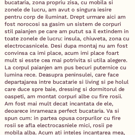
bucataria, zona propriu zisa, cu mobila si
zonele de lucru, am avut o singura iesire
pentru corp de iluminat. Drept urmare aici am
fost norocosi sa gasim un sistem de corpuri
stil paianjen pe care am putut sa il extindem in
toate zonele de lucru: insula, chiuveta, zona cu
electrocasnicele. Desi dupa montaj nu am fost
convinsa ca imi place, acum imi place foart
mult si esste cea mai potrivita si utila alegere.
La corpul paianjen am pus becuri puternice cu
lumina rece. Deasupra peninsulei, care face
departajarea intre bucatarie si living si pe holul
care duce spre baie, dressing si dormitorul de
oaspeti, am montat corpuri albe cu fire rosii.
Am fost mai mult decat incantata de ele,
deoarece inrameaza perfect bucataria. Va si
spun cum: in partea opusa corpurilor cu fire
rosii se afla electrocasniele mici, rosii pe
mobila alba. Acum ati inteles incantarea mea,