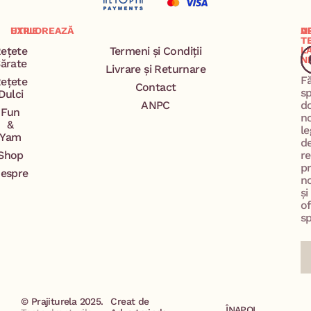
EXPLOREAZĂ
UTILE
A
U
T
ețete
Termeni și Condiții
L
N
ărate
Livrare și Returnare
F
ețete
Contact
s
Dulci
ANPC
d
Fun
n
&
le
Yam
d
Shop
re
p
espre
no
și
of
sp
© Prajiturela 2025.
Creat de
ÎNAPOI