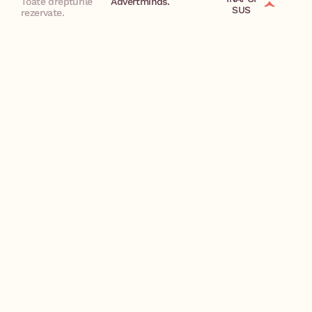
Toate drepturile
Advertminds.
SUS
rezervate.