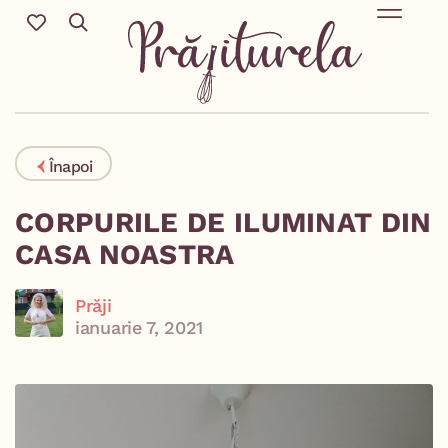
REȚETE SĂR
Mic Dejun & Brunch / Prânz & Cină
Descoperă rețete no
Înapoi
CORPURILE DE ILUMINAT DIN
CASA NOASTRA
Prăji
ianuarie 7, 2021