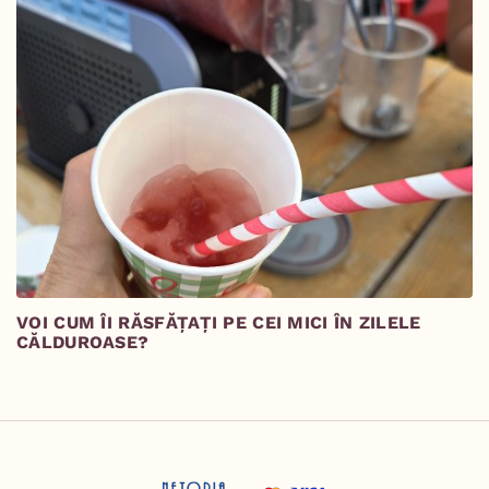
VOI CUM ÎI RĂSFĂȚAȚI PE CEI MICI ÎN ZILELE
M
CĂLDUROASE?